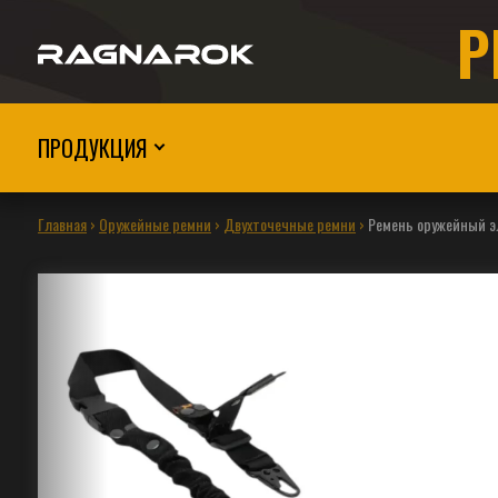
Р
ПРОДУКЦИЯ
Главная
›
Оружейные ремни
›
Двухточечные ремни
›
Ремень оружейный 