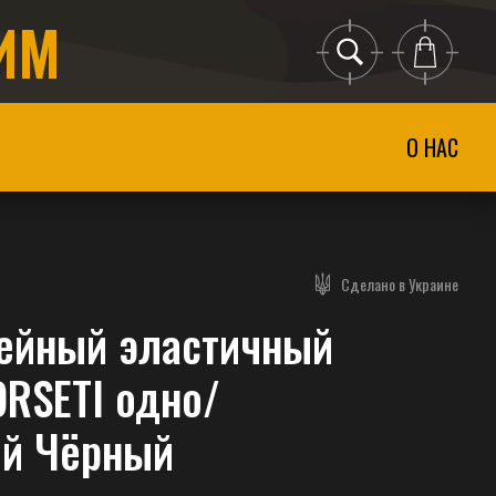
ИМ
О НАС
Сделано в Украине
ейный эластичный
RSETI одно/
ый Чёрный