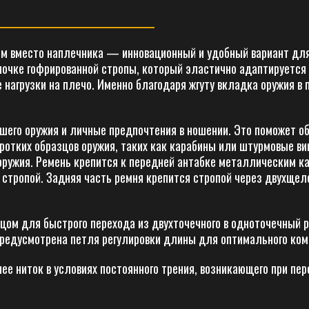
м вместо наплечника — инновационный и удобный вариант для
лочке гофрированной стропы, который эластично адаптируется
нагрузки на плечо. Именно благодаря жгуту вкладка оружия в 
ашего оружия и личные предпочтения в ношении. Это поможет о
ротких образцов оружия, таких как карабины или штурмовые ви
ружия. Ремень крепится к передней антабке металлическим к
стропой. Задняя часть ремня крепится стропой через двухщел
ом для быстрого перехода из двухточечного в одноточечный 
предусмотрена петля регулировки длины для оптимального ко
е ниток в условиях постоянного трения, возникающего при пер