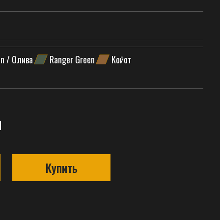
n / Олива
Ranger Green
Койот
н
Купить