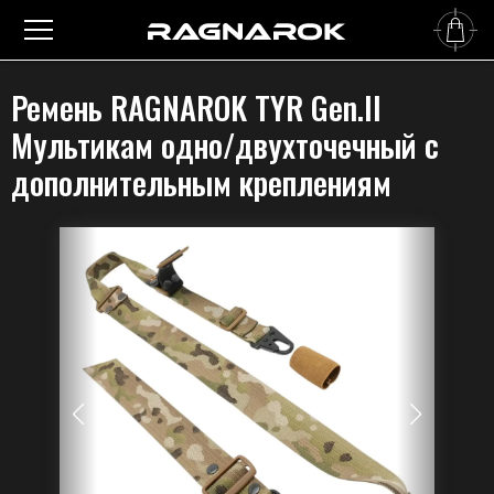
Главная
›
Оружейные ремни
›
Двухточечные ремни
›
Ремень RAGNAROK TYR Gen.II
Мультикам одно/двухточечный с дополнительным креплениям
Ремень RAGNAROK TYR Gen.II
Мультикам одно/двухточечный с
дополнительным креплениям