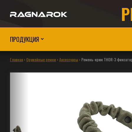
Р
ПРОДУКЦИЯ
Главная
›
Оружейные ремни
›
Аксессуары
›
Ремень-крюк THOR-3 фиксатор