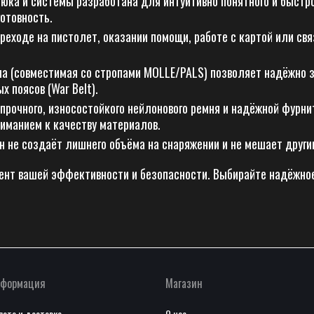
юка и системы разработана для интуитивно понятного и быстро
отовность.
еходе на пистолет, оказании помощи, работе с картой или свя
а (совместимая со стропами MOLLE/PALS) позволяет надёжно 
х поясов (War Belt).
прочного, износостойкого нейлонового ремня и надёжной фурн
ниманием к качеству материалов.
 не создаёт лишнего объёма на снаряжении и не мешает други
мент вашей эффективности и безопасности. Выбирайте надёжное
формация
Магазин
лата и доставка
О нас