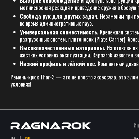
Быстрое освобождение и доступ.
Конструкция кр
молниеносная реакция и приведение оружия в боевую г
Свобода рук для других задач.
Незаменим при пер
во время административных пауз.
Универсальная совместимость.
Крепёжная систем
разгрузочных систем, плитоносок (Plate Carrier), боевы
Высококачественные материалы.
Изготовлен из 
жёстких условиях эксплуатации. Ragnarok известен в
Низкий профиль и лёгкий вес.
Компактный дизайн
Ремень-крюк Thor-3 — это не просто аксессуар, это эле
условиях!
Ин
UA
RU
Оп