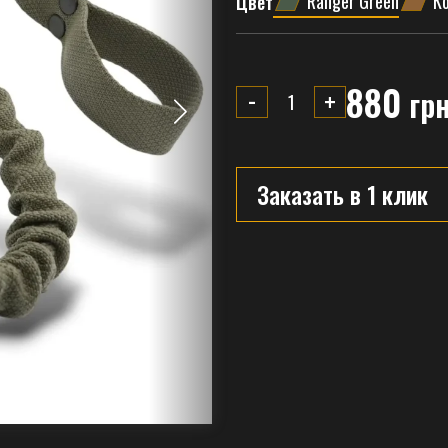
Ranger Green
К
Цвет
880
-
+
гр
Заказать в 1 клик