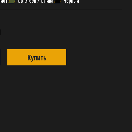
ойот
OD Green / Олива
Чёрный
н
Купить