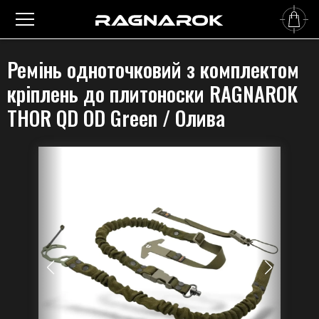
Головна
›
Збройові ремені
›
Сети (Комплекти)
›
Ремінь одноточковий з комплектом
кріплень до плитоноски RAGNAROK THOR QD OD Green / Олива
Ремінь одноточковий з комплектом
кріплень до плитоноски RAGNAROK
THOR QD OD Green / Олива