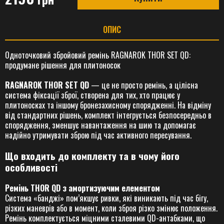
ОПИС
Одноточковий збройовий ремінь RAGNAROK THOR SET QD:
продумане рішення для плитоносок
RAGNAROK THOR SET QD
— це не просто ремінь, а цілісна
система фіксації зброї, створена для тих, хто працює у
плитоносках та іншому бронезахисному спорядженні. На відміну
від стандартних рішень, комплект інтегрується безпосередньо в
спорядження, зменшує навантаження на шию та допомагає
надійно утримувати зброю під час активного пересування.
Що входить до комплекту та в чому його
особливості
Ремінь THOR QD з амортизуючим елементом
Система «банджі» пом’якшує ривки, які виникають під час бігу,
різких маневрів або в момент, коли зброя різко змінює положення.
Ремінь комплектується міцними сталевими QD-антабками, що