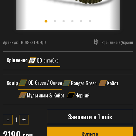
Артикул:
THOR-SET-O-QD
Зроблено в Україні
Кріплення
QD антабка
OD Green / Олива
Колір
Ranger Green
Койот
Мультикам & Койот
Чорний
Замовити в 1 клік
-
+
2190
грн
Купити