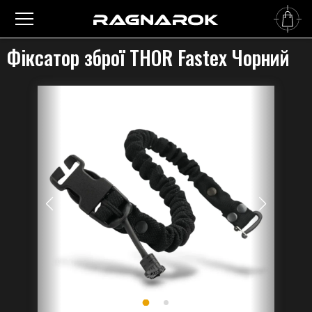
Головна
›
Збройові ремені
›
Аксесуари
›
Фіксатор зброї THOR Fastex Чорний
Фіксатор зброї THOR Fastex Чорний