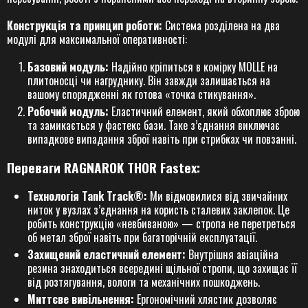
Конструкція та принцип роботи:
Система розділена на два
модулі для максимальної оперативності:
Базовий модуль:
Надійно кріпиться в комірку MOLLE на
плитоносці чи нагруднику. Він завжди залишається на
вашому спорядженні як готова «точка стикування».
Робочий модуль:
Еластичний елемент, який обхоплює зброю
та замикається у фастекс бази. Таке з’єднання виключає
випадкове випадання зброї навіть при стрибках чи повзанні.
Переваги RAGNAROK THOR Fastex:
Технологія Tank Track®:
Ми відмовилися від звичайних
ниток у вузлах з’єднання на користь сталевих заклепок. Це
робить конструкцію «невбиваною» — стропа не перетреться
об метал зброї навіть при багаторічній експлуатації.
Захищений еластичний елемент:
Внутрішня авіаційна
резина знаходиться всередині щільної стропи, що захищає її
від розтягування, вологи та механічних пошкоджень.
Миттєве вивільнення:
Ергономічний хлястик дозволяє