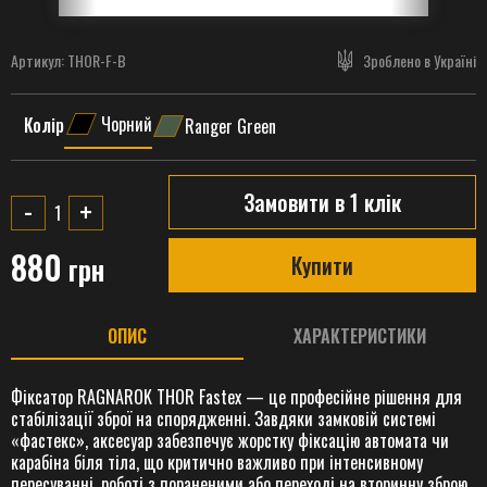
Артикул:
THOR-F-B
Зроблено в Україні
Чорний
Колір
Ranger Green
Замовити в 1 клік
-
+
880
грн
Купити
ОПИС
ХАРАКТЕРИСТИКИ
Фіксатор RAGNAROK
THOR Fastex
— це професійне рішення для
стабілізації зброї на спорядженні. Завдяки замковій системі
«фастекс», аксесуар забезпечує жорстку фіксацію автомата чи
карабіна біля тіла, що критично важливо при інтенсивному
пересуванні, роботі з пораненими або переході на вторинну зброю.